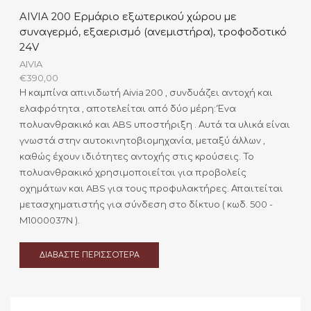
AIVIA 200 Ερμάριο εξωτερικού χώρου με
συναγερμό, εξαερισμό (ανεμιστήρα), τροφοδοτικό
24V
AIVIA
€
390,00
Η καμπίνα απινιδωτή Aivia 200 , συνδυάζει αντοχή και
ελαφρότητα , αποτελείται από δύο μέρη: Ένα
πολυανθρακικό και ABS υποστήριξη . Αυτά τα υλικά είναι
γνωστά στην αυτοκινητοβιομηχανία, μεταξύ άλλων ,
καθώς έχουν ιδιότητες αντοχής στις κρούσεις. Το
πολυανθρακικό χρησιμοποιείται για προβολείς
οχημάτων και ABS για τους προφυλακτήρες. Απαιτείται
μετασχηματιστής για σύνδεση στο δίκτυο ( κωδ. 500 -
M1000037N ).
ΔΙΑΒΆΣΤΕ ΠΕΡΙΣΣΌΤΕΡΑ