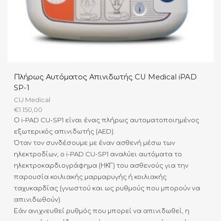
Πλήρως Αυτόματος Απινιδωτής CU Medical iPAD
SP-1
CU Medical
€
1.150,00
Ο i-PAD CU-SP1 είναι ένας πλήρως αυτοματοποιημένος
εξωτερικός απινιδωτής (AED).
Όταν τον συνδέσουμε με έναν ασθενή μέσω των
ηλεκτροδίων, ο i-PAD CU-SP1 αναλύει αυτόματα το
ηλεκτροκαρδιογράφημα (ΗΚΓ) του ασθενούς για την
παρουσία κοιλιακής μαρμαρυγής ή κοιλιακής
ταχυκαρδίας (γνωστού και ως ρυθμούς που μπορούν να
απινιδωθούν).
Εάν ανιχνευθεί ρυθμός που μπορεί να απινιδωθεί, η