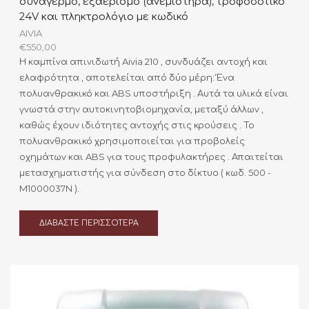
συναγερμό, εξαερισμό (ανεμιστήρα), τροφοδοτικό
24V και πληκτρολόγιο με κωδικό
AIVIA
€
550,00
Η καμπίνα απινιδωτή Aivia 210 , συνδυάζει αντοχή και
ελαφρότητα , αποτελείται από δύο μέρη: Ένα
πολυανθρακικό και ABS υποστήριξη . Αυτά τα υλικά είναι
γνωστά στην αυτοκινητοβιομηχανία, μεταξύ άλλων ,
καθώς έχουν ιδιότητες αντοχής στις κρούσεις . Το
πολυανθρακικό χρησιμοποιείται για προβολείς
οχημάτων και ABS για τους προφυλακτήρες . Απαιτείται
μετασχηματιστής για σύνδεση στο δίκτυο ( κωδ. 500 -
M1000037N ).
ΔΙΑΒΆΣΤΕ ΠΕΡΙΣΣΌΤΕΡΑ