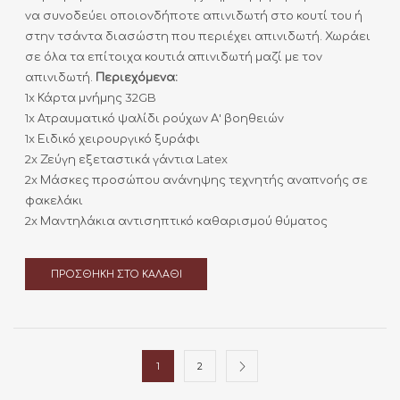
να συνοδεύει οποιονδήποτε απινιδωτή στο κουτί του ή
στην τσάντα διασώστη που περιέχει απινιδωτή. Χωράει
σε όλα τα επίτοιχα κουτιά απινιδωτή μαζί με τον
απινιδωτή.
Περιεχόμενα:
1x Κάρτα μνήμης 32GB
1x Ατραυματικό ψαλίδι ρούχων Α' βοηθειών
1x Ειδικό χειρουργικό ξυράφι
2x Ζεύγη εξεταστικά γάντια Latex
2x Μάσκες προσώπου ανάνηψης τεχνητής αναπνοής σε
φακελάκι
2x Μαντηλάκια αντισηπτικό καθαρισμού θύματος
ΠΡΟΣΘΉΚΗ ΣΤΟ ΚΑΛΆΘΙ
1
2