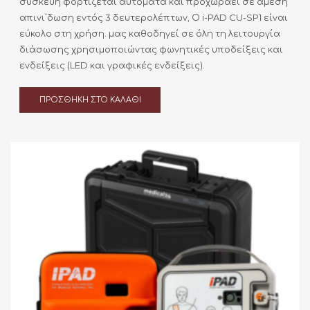
συσκευή φορτίζεται αυτόματα και προχωράει σε άμεση
απινι΄δωση εντός 3 δευτερολέπτων, Ο i-PAD CU-SP1 είναι
εύκολο στη χρήση. μας καθοδηγεί σε όλη τη λειτουργία
διάσωσης χρησιμοποιώντας φωνητικές υποδείξεις και
ενδείξεις (LED και γραφικές ενδείξεις).
ΠΡΟΣΘΉΚΗ ΣΤΟ ΚΑΛΆΘΙ