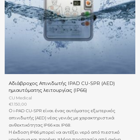
Αδιάβροχος Απινιδωτής IPAD CU-SPR (AED)
ημιαυτόματης λειτουργίας (IP66)
CU Medical
€
1.150,00
Ο i-PAD CU-SPR είναι ένας αυτόματος εξωτερικός
απινιδωτής (AED) νέας γενιάς με χαρακτηριστικά
ανθεκτικότητας IP66 και IP68.
Η έκδοση IP66 μπορεί να αντέξει νερό από πιεστικό
μηχάνημα και παρέχει πλήρη προστασία από σκόνη,