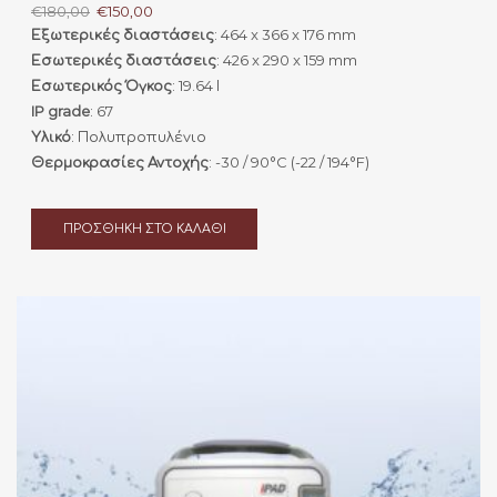
Original
Η
€
180,00
€
150,00
price
τρέχουσα
Εξωτερικές διαστάσεις
: 464 x 366 x 176 mm
was:
τιμή
Εσωτερικές διαστάσεις
: 426 x 290 x 159 mm
€180,00.
είναι:
Εσωτερικός Όγκος
: 19.64 l
€150,00.
IP grade
: 67
Υλικό
: Πολυπροπυλένιο
Θερμοκρασίες Αντοχής
: -30 / 90°C (-22 / 194°F)
ΠΡΟΣΘΉΚΗ ΣΤΟ ΚΑΛΆΘΙ