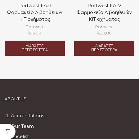
Portwest FA21
Portwest FA22
Φαρμακείο Α βοηθειών
Φαρμακείο Α βοηθειών
ΚΙΤ οχήματος
ΚΙΤ οχήματος
Portwest
Portwest
€
15,00
€
20,00
ΔΙΑΒΆΣΤΕ
ΔΙΑΒΆΣΤΕ
ΠΕΡΙΣΣΌΤΕΡΑ
ΠΕΡΙΣΣΌΤΕΡΑ
ABOUT US
Accreditations
Our Team
Pricelist