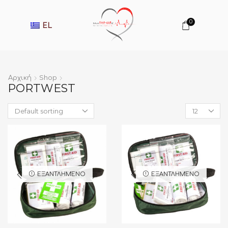
0
EL
Αρχική
Shop
PORTWEST
Products
per
page
ΕΞΑΝΤΛΗΜΈΝΟ
ΕΞΑΝΤΛΗΜΈΝΟ