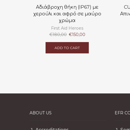
Αδιάβροχη θήκη (IP67) με
CU
χερούλι και αφρό σε μαύρο
Απι
χρώμα
First Aid Heroes
Original
Current
€
180,00
€
150,00
price
price
was:
is:
ADD TO CART
€180,00.
€150,00.
ABOUT US
EFR C
Accreditations
Sem