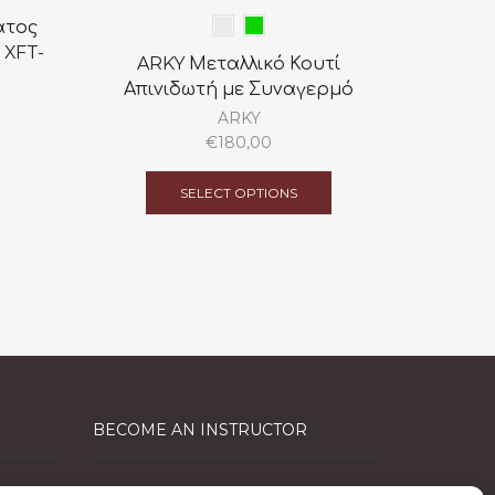
ατος
AIVIA 2
 XFT-
χώρ
ARKY Μεταλλικό Κουτί
εξαε
Απινιδωτή με Συναγερμό
τρ
ARKY
πληκ
€
180,00
This
product
SELECT OPTIONS
has
Δ
multiple
variants.
The
options
may
be
chosen
on
the
BECOME AN INSTRUCTOR
product
page
EFR Instructor