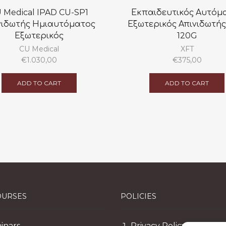
 Medical IPAD CU-SP1
Εκπαιδευτικός Αυτόμ
νιδωτής Ημιαυτόματος
Εξωτερικός Απινιδωτής
Εξωτερικός
120G
CU Medical
XFT
€
1.030,00
€
375,00
ADD TO CART
ADD TO CART
OURSES
POLICIES
inars
Privacy Policy