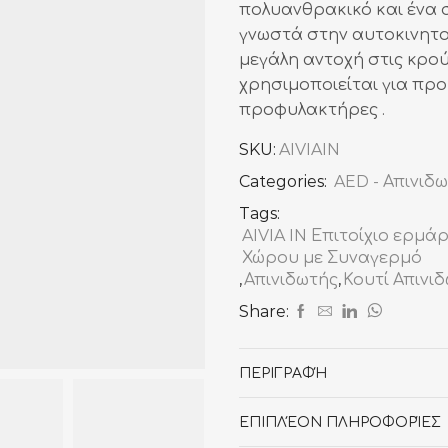
πολυανθρακικό και ένα σ
γνωστά στην αυτοκινητο
μεγάλη αντοχή στις κρού
χρησιμοποιείται για προ
προφυλακτήρες .
SKU:
AIVIAIN
Categories:
AED - Απινιδ
Tags:
AIVIA IN Επιτοίχιο ερμά
Χώρου με Συναγερμό
,
Απινιδωτής
,
Κουτί Απινι
Share:
ΠΕΡΙΓΡΑΦΉ
ΕΠΙΠΛΈΟΝ ΠΛΗΡΟΦΟΡΊΕΣ