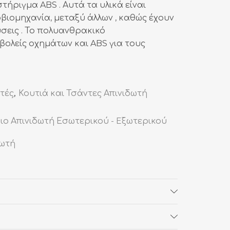
τήριγμα ABS . Αυτά τα υλικά είναι
βιομηχανία, μεταξύ άλλων , καθώς έχουν
σεις . Το πολυανθρακικό
βολείς οχημάτων και ABS για τους
ωτές
,
Κουτιά και Τσάντες Απινιδωτή
ριο Απινιδωτή Εσωτερικού - Eξωτερικού
δωτή