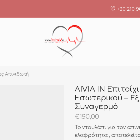
+30 210 9
ες Απινιδωτή
AIVIA IN Επιτοί
Εσωτερικού – E
Συναγερμό
€
190,00
Το ντουλάπι για τον απιν
ελαφρότητα , αποτελείτ