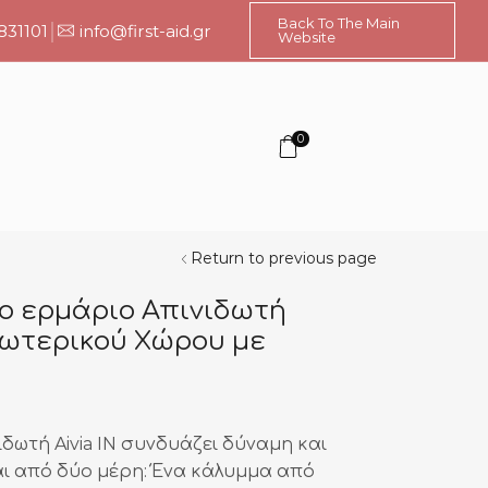
Back To The Main
831101
info@first-aid.gr
Website
0
Return to previous page
χιο ερμάριο Απινιδωτή
ξωτερικού Χώρου με
ιδωτή Aivia IN συνδυάζει δύναμη και
αι από δύο μέρη: Ένα κάλυμμα από