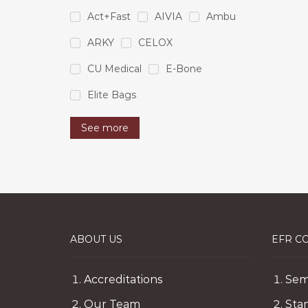
Act+Fast
AIVIA
Ambu
ARKY
CELOX
CU Medical
E-Bone
Elite Bags
See more
ABOUT US
EFR C
Accreditations
Sem
Our Team
Sta