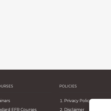
OURSES
POLICIES
inars
Privacy Policy
ndard EFR Courses
Disclaimer