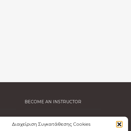
BECOME AN INSTRUCTOR
EFR Instructor
Διαχείριση Συγκατάθεσης Cookies
Care for Kids Instructor