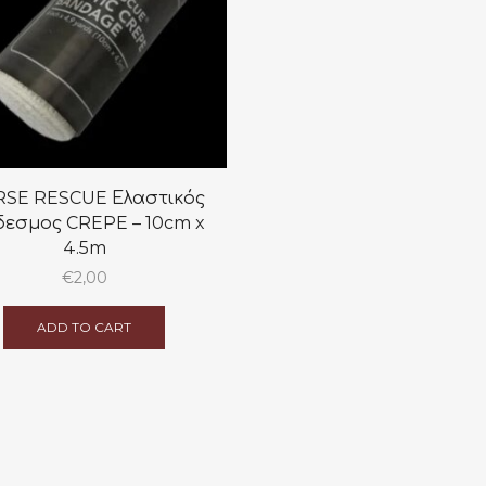
SE RESCUE Ελαστικός
δεσμος CREPE – 10cm x
4.5m
€
2,00
ADD TO CART