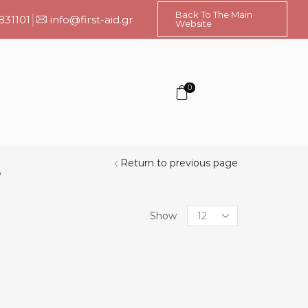
Back To The Main
831101
info@first-aid.gr
Website
0
Return to previous page
”
Products
Show
per
page