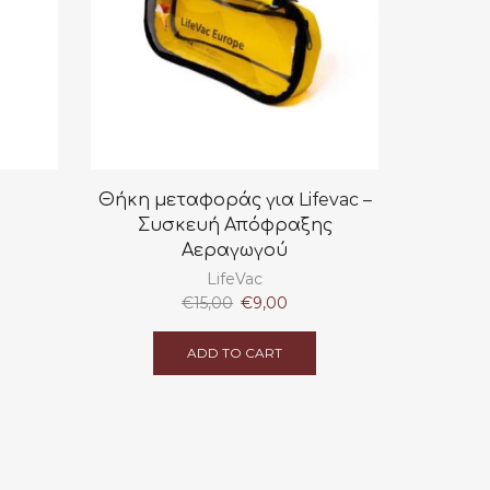
Θήκη μεταφοράς για Lifevac –
Συσκευή Απόφραξης
Αεραγωγού
rrent
ce
LifeVac
Original
Current
€
15,00
€
9,00
5,00.
price
price
was:
is:
ADD TO CART
€15,00.
€9,00.