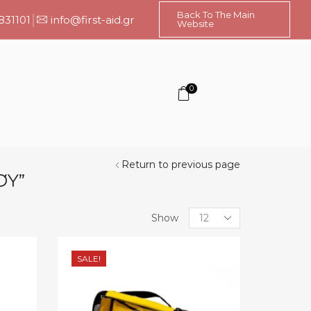
Back To The Main
831101
info@first-aid.gr
Website
0
Return to previous page
ΟΎ”
Products
Show
per
page
SALE!