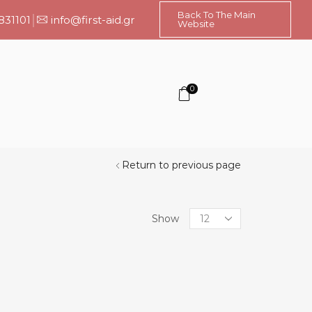
Back To The Main
831101
info@first-aid.gr
Website
0
Return to previous page
Products
Show
per
page