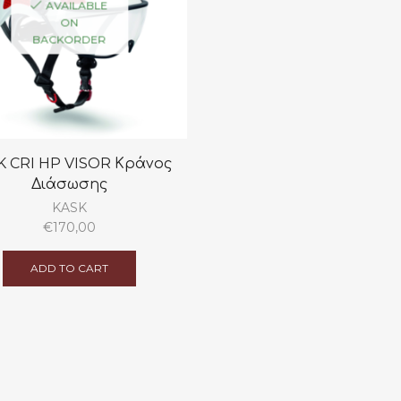
AVAILABLE
ON
BACKORDER
K CRI HP VISOR Κράνος
Διάσωσης
KASK
€
170,00
ADD TO CART