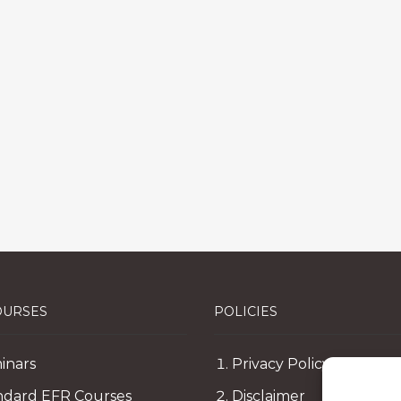
OURSES
POLICIES
inars
Privacy Policy
ndard EFR Courses
Disclaimer