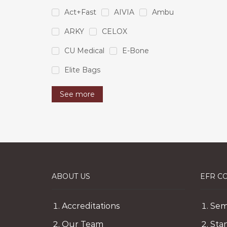
Act+Fast
AIVIA
Ambu
ARKY
CELOX
CU Medical
E-Bone
Elite Bags
See more
ABOUT US
EFR C
Accreditations
Sem
Our Team
Sta