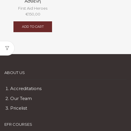
Ασθενή
First Aid Heroes
€
150,00
ADD TO CART
ABOUT US
Accreditations
Our Team
Pricelist
EFR COURSES