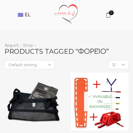
0
EL
Αρχική
Shop
PRODUCTS TAGGED “ΦΟΡΕΊΟ”
Products
per
page
AVAILABLE
ON
BACKORDER