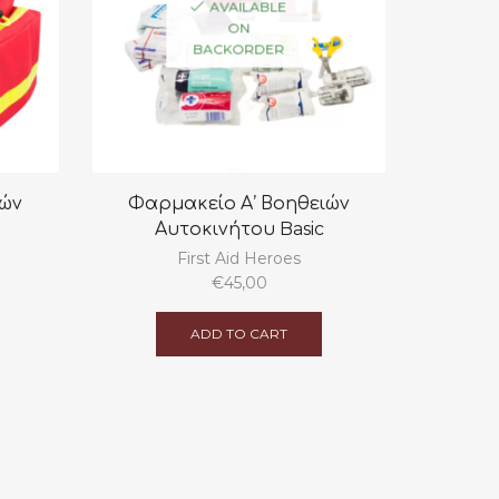
AVAILABLE
ON
BACKORDER
ιών
Φαρμακείο Α’ Βοηθειών
Αυτοκινήτου Basic
First Aid Heroes
€
45,00
ADD TO CART