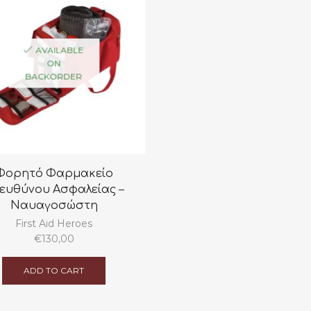
AVAILABLE
ON
BACKORDER
Φορητό Φαρμακείο
ευθύνου Ασφαλείας –
Ναυαγοσώστη
First Aid Heroes
€
130,00
ADD TO CART