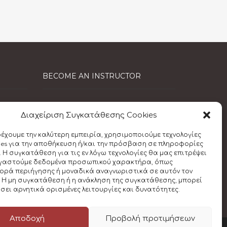
BECOME AN INSTRUCTOR
EFR Instructor
Διαχείριση Συγκατάθεσης Cookies
Care for Kids Instructor
ρέχουμε την καλύτερη εμπειρία, χρησιμοποιούμε τεχνολογίες
First Aid at Work
ies για την αποθήκευση ή/και την πρόσβαση σε πληροφορίες
 Η συγκατάθεση για τις εν λόγω τεχνολογίες θα μας επιτρέψει
Instructor Crossover
ργαστούμε δεδομένα προσωπικού χαρακτήρα, όπως
ρά περιήγησης ή μοναδικά αναγνωριστικά σε αυτόν τον
 Η μη συγκατάθεση ή η ανάκληση της συγκατάθεσης, μπορεί
σει αρνητικά ορισμένες λειτουργίες και δυνατότητες.
Αποδοχή
Προβολή προτιμήσεων