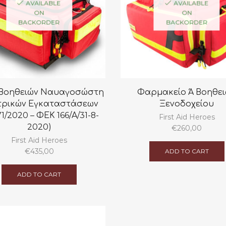
AVAILABLE
AVAILABLE
ON
ON
BACKORDER
BACKORDER
’ Βοηθειών Ναυαγοσώστη
Φαρμακείο Ά Βοηθε
τρικών Εγκαταστάσεων
Ξενοδοχείου
71/2020 – ΦΕΚ 166/Α/31-8-
First Aid Heroes
2020)
€
260,00
First Aid Heroes
€
435,00
ADD TO CART
ADD TO CART