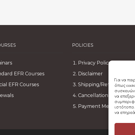
OURSES
POLICIES
inars
Privacy Policy
ndard EFR Courses
Disclaimer
Για να πα
cial EFR Courses
Shipping/Return Policy
όπως cook
συσκευών.
ewals
Cancellation Policy
να επεξε
συμπεριφο
Payment Methods
ιστότοπο.
να επηρεά