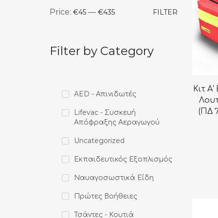
Price:
—
€45
€435
FILTER
Filter by Category
Κιτ Α
AED - Απινιδωτές
Λου
(ΠΔ 
Lifevac - Συσκευή
Απόφραξης Αεραγωγού
Uncategorized
Εκπαιδευτικός Εξοπλισμός
Ναυαγοσωστικά Είδη
Πρώτες Βοήθειες
Τσάντες - Κουτιά