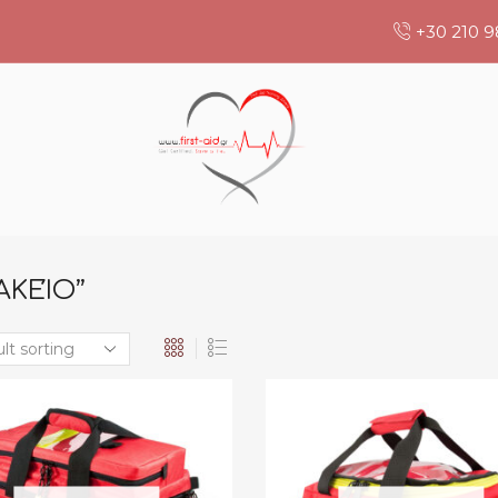
+30 210 9
ΚΕΊΟ”