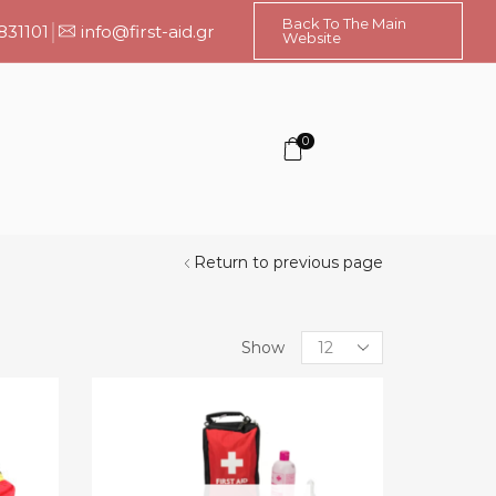
Back To The Main
831101
info@first-aid.gr
Website
0
Return to previous page
Products
Show
per
page