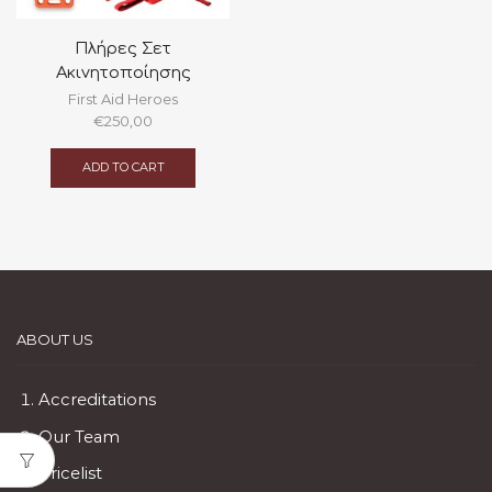
Πλήρες Σετ
Ακινητοποίησης
First Aid Heroes
€
250,00
ADD TO CART
ABOUT US
Accreditations
Our Team
Pricelist