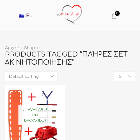
0
EL
Αρχική
Shop
PRODUCTS TAGGED “ΠΛΉΡΕΣ ΣΕΤ
ΑΚΙΝΗΤΟΠΟΊΗΣΗΣ”
Products
per
page
AVAILABLE
ON
BACKORDER