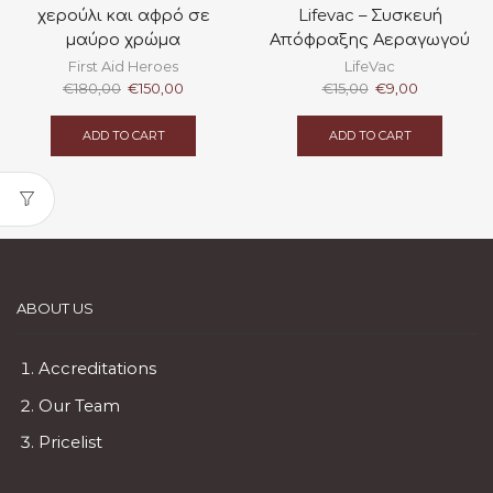
χερούλι και αφρό σε
Lifevac – Συσκευή
μαύρο χρώμα
Απόφραξης Αεραγωγού
First Aid Heroes
LifeVac
Original
Current
Original
Current
€
180,00
€
150,00
€
15,00
€
9,00
price
price
price
price
was:
is:
was:
is:
ADD TO CART
ADD TO CART
€180,00.
€150,00.
€15,00.
€9,00.
ABOUT US
Accreditations
Our Team
Pricelist