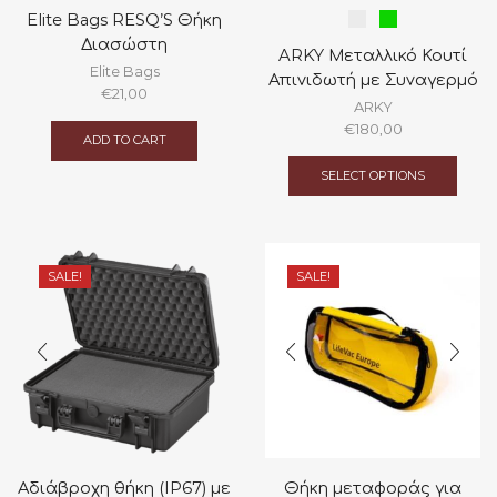
Elite Bags RESQ’S Θήκη
Διασώστη
ARKY Μεταλλικό Κουτί
Elite Bags
Απινιδωτή με Συναγερμό
€
21,00
ARKY
€
180,00
ADD TO CART
This
prod
SELECT OPTIONS
has
multi
varian
The
optio
SALE!
SALE!
may
be
chos
on
the
prod
page
Αδιάβροχη θήκη (IP67) με
Θήκη μεταφοράς για