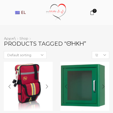
0
EL
Αρχική
Shop
PRODUCTS TAGGED “ΘΉΚΗ”
Products
per
page