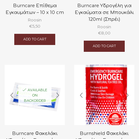
Burncare Επίθεμα
Burncare Υδρογέλη για
Εγκαυμάτων – 10 x 10 cm
Εγκαύματα σε Μπουκάλι
120ml (Σπρέι)
Roosin
€
5,50
Roosin
€
8,00
ADD TO CART
ADD TO CART
AVAILABLE
ON
BACKORDER
Burncare Φακελάκι
Burnshield Φακελάκι