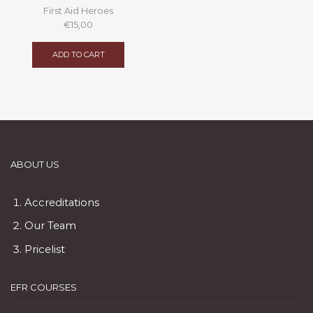
First Aid Heroes
€
15,00
ADD TO CART
ABOUT US
Accreditations
Our Team
Pricelist
EFR COURSES