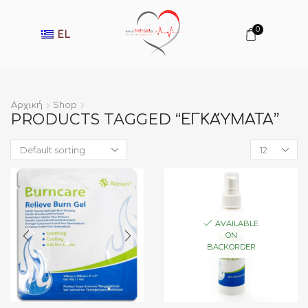
0
EL
Αρχική
Shop
PRODUCTS TAGGED “ΕΓΚΑΎΜΑΤΑ”
Products
per
page
AVAILABLE
ON
BACKORDER