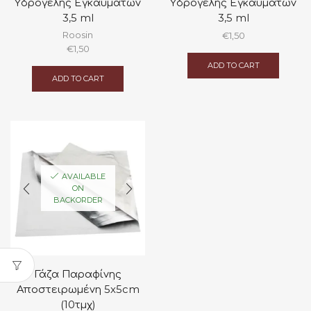
Υδρογέλης Εγκαυμάτων
Υδρογέλης Εγκαυμάτων
3,5 ml
3,5 ml
Roosin
€
1,50
€
1,50
ADD TO CART
ADD TO CART
AVAILABLE
ON
BACKORDER
Γάζα Παραφίνης
Αποστειρωμένη 5x5cm
(10τμχ)