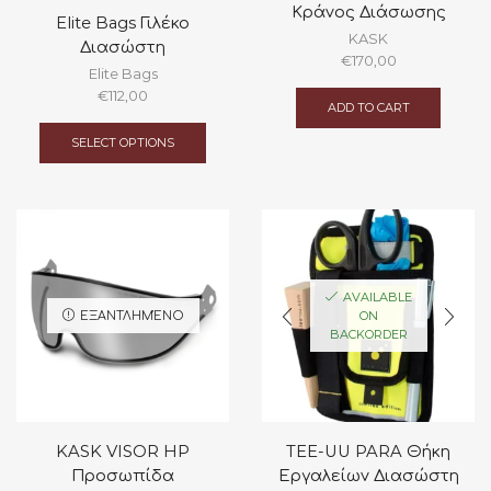
Κράνος Διάσωσης
Elite Bags Γιλέκο
KASK
Διασώστη
€
170,00
Elite Bags
€
112,00
ADD TO CART
This
product
SELECT OPTIONS
has
multiple
variants.
The
options
may
be
AVAILABLE
chosen
ΕΞΑΝΤΛΗΜΈΝΟ
ON
on
BACKORDER
the
product
page
KASK VISOR HP
TEE-UU PARA Θήκη
Προσωπίδα
Εργαλείων Διασώστη