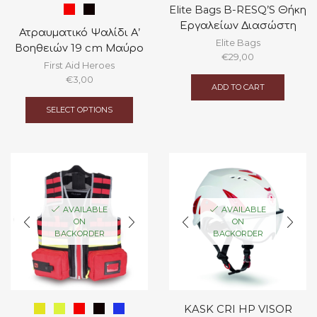
Elite Bags B-RESQ’S Θήκη
Εργαλείων Διασώστη
Ατραυματικό Ψαλίδι Α’
Elite Bags
Βοηθειών 19 cm Μαύρο
€
29,00
First Aid Heroes
€
3,00
ADD TO CART
This
product
SELECT OPTIONS
has
multiple
variants.
The
options
may
be
AVAILABLE
AVAILABLE
chosen
ON
ON
on
BACKORDER
BACKORDER
the
product
page
KASK CRI HP VISOR