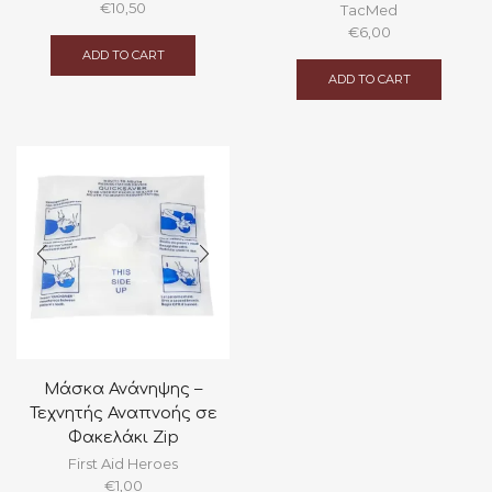
€
10,50
TacMed
€
6,00
ADD TO CART
ADD TO CART
Μάσκα Ανάνηψης –
Τεχνητής Αναπνοής σε
Φακελάκι Zip
First Aid Heroes
€
1,00