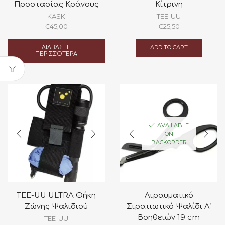
Προστασίας Κράνους
Κίτρινη
KASK
TEE-UU
€
45,00
€
25,50
ΔΙΑΒΆΣΤΕ
ADD TO CART
ΠΕΡΙΣΣΌΤΕΡΑ
AVAILABLE
ON
BACKORDER
TEE-UU ULTRA Θήκη
Ατραυματικό
Ζώνης Ψαλιδιού
Στρατιωτικό Ψαλίδι Α’
Βοηθειών 19 cm
TEE-UU