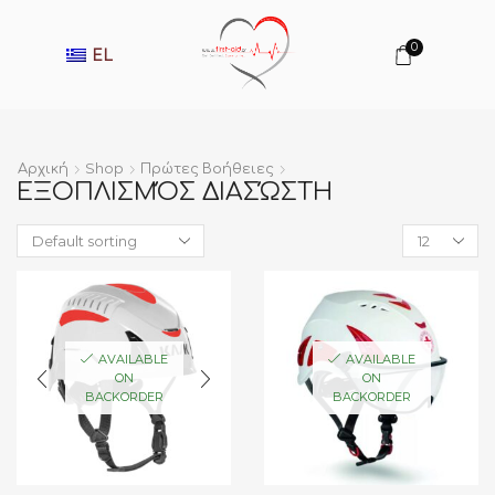
0
EL
Αρχική
Shop
Πρώτες Βοήθειες
ΕΞΟΠΛΙΣΜΌΣ ΔΙΑΣΏΣΤΗ
Products
per
page
AVAILABLE
AVAILABLE
ON
ON
BACKORDER
BACKORDER