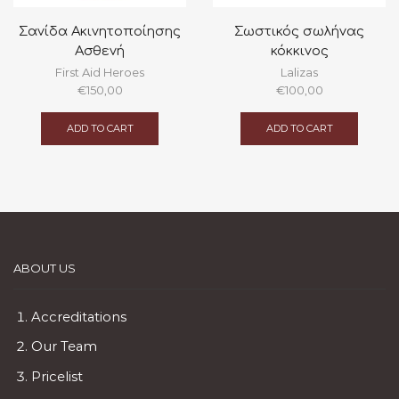
Σανίδα Ακινητοποίησης
Σωστικός σωλήνας
Ασθενή
κόκκινος
First Aid Heroes
Lalizas
€
150,00
€
100,00
ADD TO CART
ADD TO CART
ABOUT US
Accreditations
Our Team
Pricelist