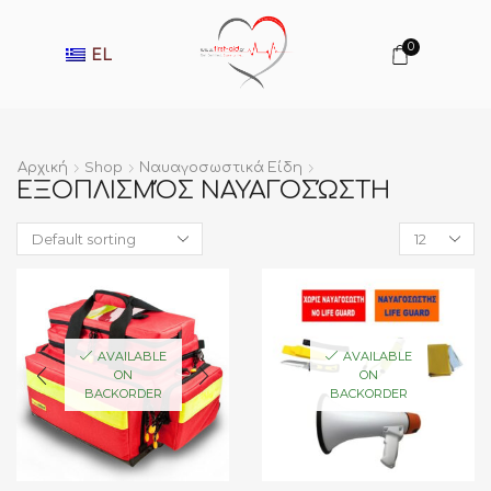
0
EL
Αρχική
Shop
Ναυαγοσωστικά Είδη
ΕΞΟΠΛΙΣΜΌΣ ΝΑΥΑΓΟΣΏΣΤΗ
Products
per
page
AVAILABLE
AVAILABLE
ON
ON
BACKORDER
BACKORDER