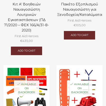
Κιτ Α’ Βοηθειών
Πακέτο Εξοπλισμού
Ναυαγοσώστη
Ναυαγοσώστη για
Λουτρικών
Ξενοδοχεία/Καταλύματα
Εγκαταστάσεων (ΠΔ
First Aid Heroes
71/2020 – ΦΕΚ 166/Α/31-8-
€
105,00
2020)
ADD TO CART
First Aid Heroes
€
435,00
ADD TO CART
AVAILABLE
AVAILABLE
ON
ON
BACKORDER
BACKORDER