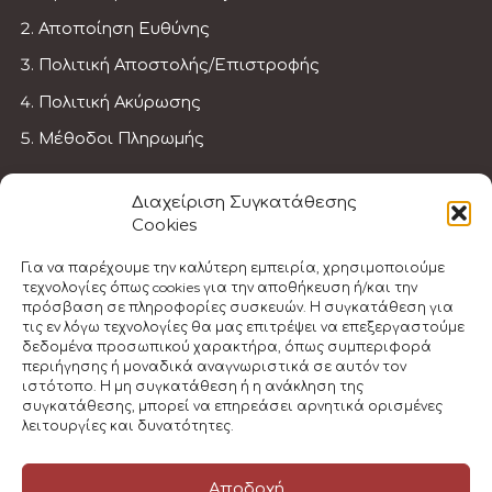
Αποποίηση Ευθύνης
Πολιτική Αποστολής/Επιστροφής
Πολιτική Ακύρωσης
Μέθοδοι Πληρωμής
ΓΊΝΕ ΕΚΠΑΙΔΕΥΤΉΣ
Διαχείριση Συγκατάθεσης
Cookies
Πρώτες Βοήθειες
Για να παρέχουμε την καλύτερη εμπειρία, χρησιμοποιούμε
τεχνολογίες όπως cookies για την αποθήκευση ή/και την
Πρώτες Βοηθείες για Παιδία
πρόσβαση σε πληροφορίες συσκευών. Η συγκατάθεση για
τις εν λόγω τεχνολογίες θα μας επιτρέψει να επεξεργαστούμε
Πρώτες Βοήθειες στην Εργασία
δεδομένα προσωπικού χαρακτήρα, όπως συμπεριφορά
περιήγησης ή μοναδικά αναγνωριστικά σε αυτόν τον
Μετεγραφή Εκπαιδευτή
ιστότοπο. Η μη συγκατάθεση ή η ανάκληση της
συγκατάθεσης, μπορεί να επηρεάσει αρνητικά ορισμένες
λειτουργίες και δυνατότητες.
© 2023 Athens First Aid Training | All Rights
Αποδοχή