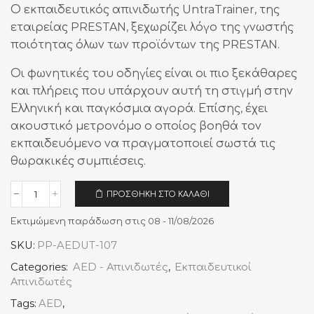
Ο εκπαιδευτικός απινιδωτής UntraTrainer, της
εταιρείας PRESTAN, ξεχωρίζει λόγο της γνωστής
ποιότητας όλων των προϊόντων της PRESTAN.
Οι φωνητικές του οδηγίες είναι οι πιο ξεκάθαρες
και πλήρεις που υπάρχουν αυτή τη στιγμή στην
Ελληνική και παγκόσμια αγορά. Επίσης, έχει
ακουστικό μετρονόμο ο οποίος βοηθά τον
εκπαιδευόμενο να πραγματοποιεί σωστά τις
θωρακικές συμπιέσεις.
ΠΡΟΣΘΉΚΗ ΣΤΟ ΚΑΛΆΘΙ
Prestan
UltraTrainer
Εκτιμώμενη παράδωση στις 08 - 11/08/2026
Εκπαιδευτικός
Απινιδωτής
SKU:
PP-AEDUT-107
(Ελληνικά/
Αγγλικά)
Categories:
AED - Απινιδωτές
,
Εκπαιδευτικοί
ποσότητα
Απινιδωτές
Tags:
AED
,