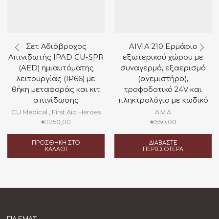
Σετ Αδιάβροχος
AIVIA 210 Ερμάριο
Απινιδωτής IPAD CU-SPR
εξωτερικού χώρου με
(AED) ημιαυτόματης
συναγερμό, εξαερισμό
λειτουργίας (IP66) με
(ανεμιστήρα),
θήκη μεταφοράς και κιτ
τροφοδοτικό 24V και
απινίδωσης
πληκτρολόγιο με κωδικό
CU Medical
,
First Aid Heroes
AIVIA
€
1.250,00
€
550,00
ΠΡΟΣΘΉΚΗ ΣΤΟ
ΔΙΑΒΆΣΤΕ
ΚΑΛΆΘΙ
ΠΕΡΙΣΣΌΤΕΡΑ
ΓΙΑ ΕΜΆΣ