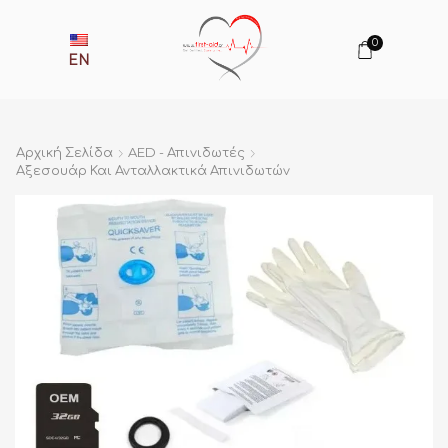
0
EN
Αρχική Σελίδα
AED - Απινιδωτές
Αξεσουάρ Και Ανταλλακτικά Απινιδωτών