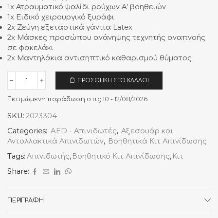
1x Ατραυματικό ψαλίδι ρούχων Α’ βοηθειών
1x Ειδικό χειρουργικό ξυράφι
2x Ζεύγη εξεταστικά γάντια Latex
2x Μάσκες προσώπου ανάνηψης τεχνητής αναπνοής
σε φακελάκι
2x Μαντηλάκια αντισηπτικό καθαρισμού θύματος
ΠΡΟΣΘΉΚΗ ΣΤΟ ΚΑΛΆΘΙ
Βοηθητικό
Κιτ
Εκτιμώμενη παράδωση στις 10 - 12/08/2026
Απινίδωσης
+
SKU:
2023304
Κάρτα
μνήμης
Categories:
AED - Απινιδωτές
,
Αξεσουάρ και
32GB
Ανταλλακτικά Απινιδωτών
,
Βοηθητικά Κιτ Απινίδωσης
ποσότητα
Tags:
Απινιδωτής
,
Βοηθητικό Κιτ Απινίδωσης
,
Κιτ
Share:
ΠΕΡΙΓΡΑΦΉ