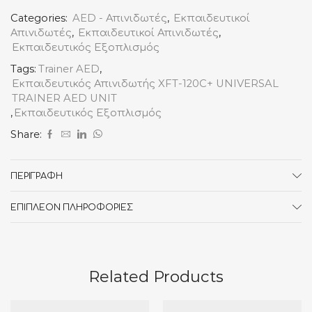
UNIVERSAL
TRAINER
Categories:
AED - Απινιδωτές
,
Εκπαιδευτικοί
AED
Απινιδωτές
,
Εκπαιδευτικοί Απινιδωτές
,
UNIT
Εκπαιδευτικός Εξοπλισμός
ποσότητα
Tags:
Trainer AED
,
Εκπαιδευτικός Απινιδωτής XFT-120C+ UNIVERSAL
TRAINER AED UNIT
,
Εκπαιδευτικός Εξοπλισμός
Share:
ΠΕΡΙΓΡΑΦΉ
ΕΠΙΠΛΈΟΝ ΠΛΗΡΟΦΟΡΊΕΣ
Related Products