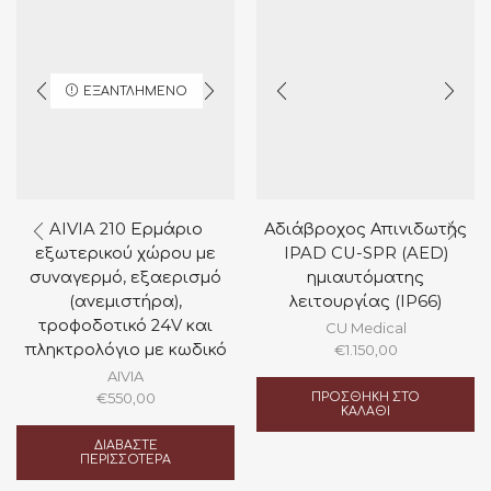
ΕΞΑΝΤΛΗΜΈΝΟ
AIVIA 210 Ερμάριο
Αδιάβροχος Απινιδωτής
εξωτερικού χώρου με
IPAD CU-SPR (AED)
συναγερμό, εξαερισμό
ημιαυτόματης
(ανεμιστήρα),
λειτουργίας (IP66)
τροφοδοτικό 24V και
CU Medical
πληκτρολόγιο με κωδικό
€
1.150,00
AIVIA
ΠΡΟΣΘΉΚΗ ΣΤΟ
€
550,00
ΚΑΛΆΘΙ
ΔΙΑΒΆΣΤΕ
ΠΕΡΙΣΣΌΤΕΡΑ