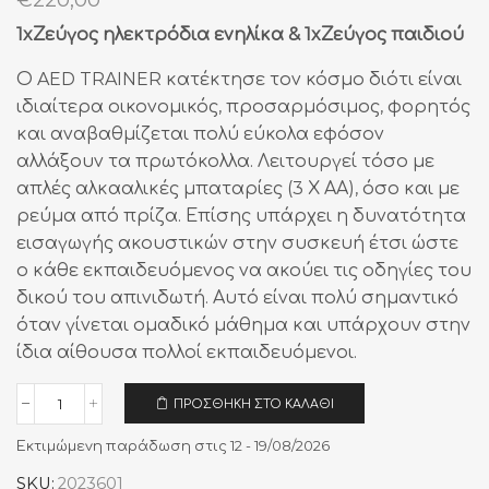
1xΖεύγος ηλεκτρόδια ενηλίκα & 1xΖεύγος παιδιού
Ο AED TRAINER κατέκτησε τον κόσμο διότι είναι
ιδιαίτερα οικονομικός, προσαρμόσιμος, φορητός
και αναβαθμίζεται πολύ εύκολα εφόσον
αλλάξουν τα πρωτόκολλα. Λειτουργεί τόσο με
απλές αλκααλικές μπαταρίες (3 Χ ΑΑ), όσο και με
ρεύμα από πρίζα. Επίσης υπάρχει η δυνατότητα
εισαγωγής ακουστικών στην συσκευή έτσι ώστε
ο κάθε εκπαιδευόμενος να ακούει τις οδηγίες του
δικού του απινιδωτή. Αυτό είναι πολύ σημαντικό
όταν γίνεται ομαδικό μάθημα και υπάρχουν στην
ίδια αίθουσα πολλοί εκπαιδευόμενοι.
ΠΡΟΣΘΉΚΗ ΣΤΟ ΚΑΛΆΘΙ
Εκπαιδευτικός
Απινιδωτής
Εκτιμώμενη παράδωση στις 12 - 19/08/2026
XFT-
120C+
SKU:
2023601