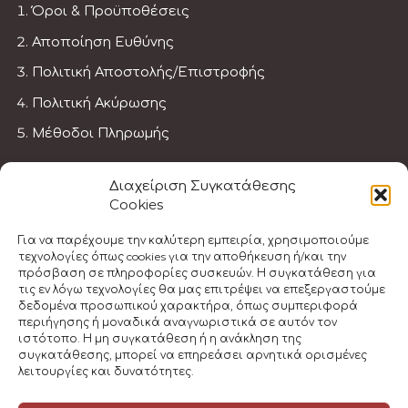
Όροι & Προϋποθέσεις
Αποποίηση Ευθύνης
Πολιτική Αποστολής/Επιστροφής
Πολιτική Ακύρωσης
Μέθοδοι Πληρωμής
ΓΊΝΕ ΕΚΠΑΙΔΕΥΤΉΣ
Διαχείριση Συγκατάθεσης
Cookies
Πρώτες Βοήθειες
Για να παρέχουμε την καλύτερη εμπειρία, χρησιμοποιούμε
τεχνολογίες όπως cookies για την αποθήκευση ή/και την
Πρώτες Βοηθείες για Παιδία
πρόσβαση σε πληροφορίες συσκευών. Η συγκατάθεση για
τις εν λόγω τεχνολογίες θα μας επιτρέψει να επεξεργαστούμε
Πρώτες Βοήθειες στην Εργασία
δεδομένα προσωπικού χαρακτήρα, όπως συμπεριφορά
περιήγησης ή μοναδικά αναγνωριστικά σε αυτόν τον
Μετεγραφή Εκπαιδευτή
ιστότοπο. Η μη συγκατάθεση ή η ανάκληση της
συγκατάθεσης, μπορεί να επηρεάσει αρνητικά ορισμένες
λειτουργίες και δυνατότητες.