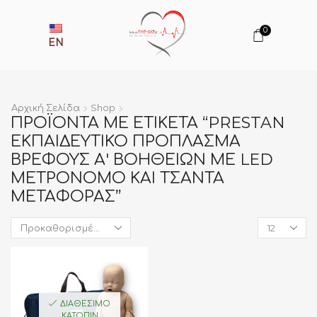
0
EN
Αρχική Σελίδα
Shop
ΠΡΟΪΌΝΤΑ ΜΕ ΕΤΙΚΈΤΑ “PRESTAN
ΕΚΠΑΙΔΕΥΤΙΚΌ ΠΡΌΠΛΑΣΜΑ
ΒΡΈΦΟΥΣ Α' ΒΟΗΘΕΙΏΝ ΜΕ LED
ΜΕΤΡΟΝΌΜΟ ΚΑΙ ΤΣΆΝΤΑ
ΜΕΤΑΦΟΡΆΣ”
Products
per
page
ΔΙΑΘΈΣΙΜΟ
ΚΑΤΌΠΙΝ