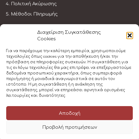
Πολιτική Ακύρωσης
Μέθοδοι Πληρωμής
ΓΊΝΕ ΕΚΠΑΙΔΕΥΤΉΣ
Διαχείριση Συγκατάθεσης
Cookies
Πρώτες Βοήθειες
Για να παρέχουμε την καλύτερη εμπειρία, χρησιμοποιούμε
τεχνολογίες όπως cookies για την αποθήκευση ή/και την
Πρώτες Βοηθείες για Παιδία
πρόσβαση σε πληροφορίες συσκευών. Η συγκατάθεση για
τις εν λόγω τεχνολογίες θα μας επιτρέψει να επεξεργαστούμε
Πρώτες Βοήθειες στην Εργασία
δεδομένα προσωπικού χαρακτήρα, όπως συμπεριφορά
περιήγησης ή μοναδικά αναγνωριστικά σε αυτόν τον
Μετεγραφή Εκπαιδευτή
ιστότοπο. Η μη συγκατάθεση ή η ανάκληση της
συγκατάθεσης, μπορεί να επηρεάσει αρνητικά ορισμένες
λειτουργίες και δυνατότητες.
© 2023 Athens First Aid Training | All Rights
Αποδοχή
Reserved
Προβολή προτιμήσεων
A Wellness Spot Company