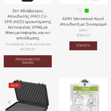
Σετ Αδιάβροχος
Απινιδωτής IPAD CU-
ARKY Μεταλλικό Κουτί
SPR (AED) ημιαυτόματης
Απινιδωτή με Συναγερμό
λειτουργίας (IP66) με
ARKY
θήκη μεταφοράς και κιτ
€
180,00
απινίδωσης
Αυτό
CU Medical
,
First Aid Heroes
το
ΕΠΙΛΟΓΉ
€
1.250,00
προϊόν
έχει
πολλαπ
ΠΡΟΣΘΉΚΗ ΣΤΟ
ΚΑΛΆΘΙ
παραλλα
Οι
επιλογέ
μπορού
να
SALE!
επιλεγο
στη
σελίδα
του
προϊόντ