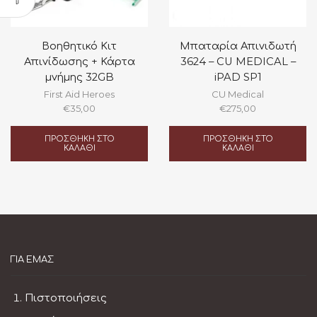
Βοηθητικό Κιτ
Μπαταρία Απινιδωτή
Απινίδωσης + Κάρτα
3624 – CU MEDICAL –
μνήμης 32GB
iPAD SP1
First Aid Heroes
CU Medical
€
35,00
€
275,00
ΠΡΟΣΘΉΚΗ ΣΤΟ
ΠΡΟΣΘΉΚΗ ΣΤΟ
ΚΑΛΆΘΙ
ΚΑΛΆΘΙ
ΓΙΑ ΕΜΆΣ
Πιστοποιήσεις