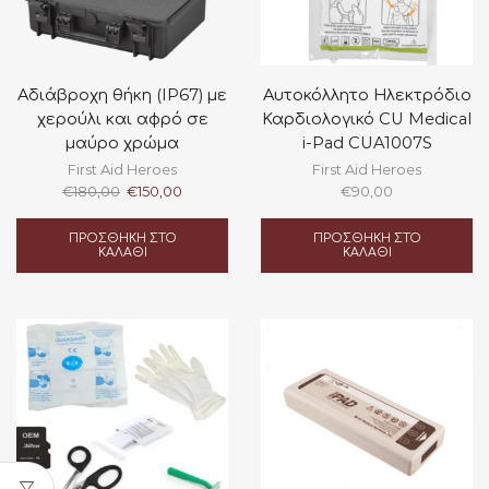
Αδιάβροχη θήκη (IP67) με
Αυτοκόλλητο Ηλεκτρόδιο
χερούλι και αφρό σε
Καρδιολογικό CU Medical
μαύρο χρώμα
i-Pad CUA1007S
First Aid Heroes
First Aid Heroes
Original
Η
€
180,00
€
150,00
€
90,00
price
τρέχουσα
was:
τιμή
ΠΡΟΣΘΉΚΗ ΣΤΟ
ΠΡΟΣΘΉΚΗ ΣΤΟ
€180,00.
είναι:
ΚΑΛΆΘΙ
ΚΑΛΆΘΙ
€150,00.