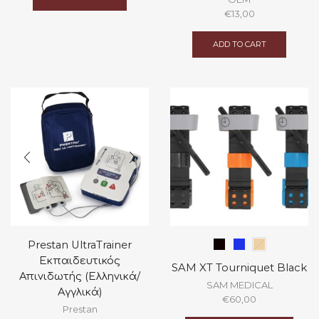
€49,95.
€39,95.
€
13,00
ADD TO CART
Prestan UltraTrainer
Εκπαιδευτικός
SAM XT Tourniquet Black
Απινιδωτής (Ελληνικά/
SAM MEDICAL
Αγγλικά)
€
60,00
Prestan
This