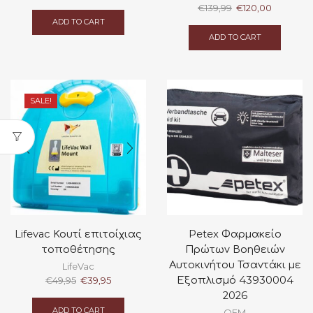
Original
Current
€
139,99
€
120,00
price
price
ADD TO CART
was:
is:
ADD TO CART
€139,99.
€120,00.
SALE!
Lifevac Κουτί επιτοίχιας
Petex Φαρμακείο
τοποθέτησης
Πρώτων Βοηθειών
Αυτοκινήτου Τσαντάκι με
LifeVac
Original
Current
Εξοπλισμό 43930004
€
49,95
€
39,95
price
price
2026
was:
is:
ADD TO CART
OEM